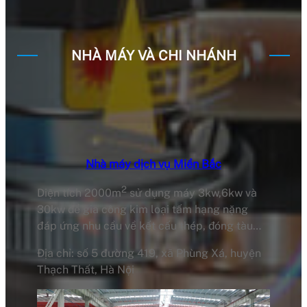
NHÀ MÁY VÀ CHI NHÁNH
Nhà máy dịch vụ Miền Bắc
2
Diện tích 2000m
sử dụng máy 3kw,6kw và
30kw để gia công kim loại tấm hạng nặng
đáp ứng nhu cầu về kết cấu thép, đóng tàu…
Địa chỉ: số 5 đường 419, xã Phùng Xá, huyện
Thạch Thất, Hà Nội