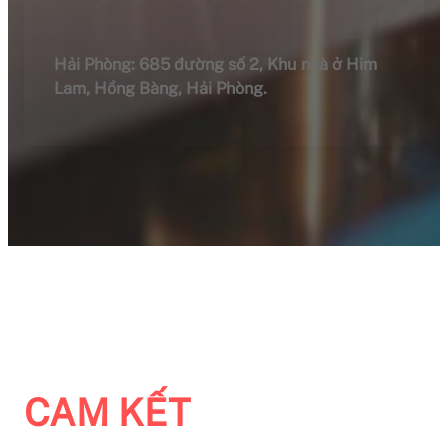
Hải Phòng: 685 đường số 2, Khu nhà ở Him
Lam, Hồng Bàng, Hải Phòng.
CAM KẾT