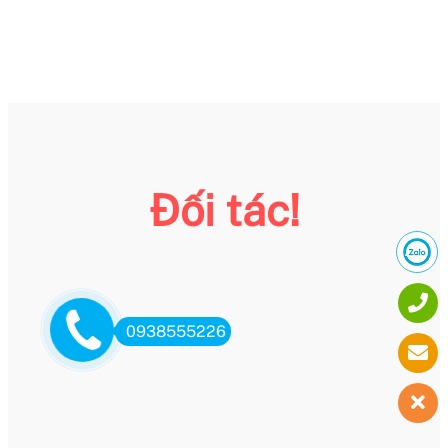
Đối tác!
0938555226