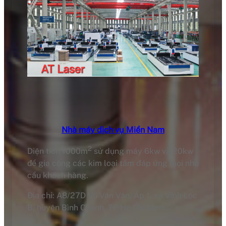
Nhà máy dịch vụ Miền Nam
2
Diện tích 1000m
sử dụng máy 6kw và 20kw
để gia công các kim loại tấm đáp ứng mọi nhu
cầu khách hàng.
Địa chỉ: A8/27D Võ Văn Vân, Ấp 1, xã Vĩnh Lộc
B, huyện Bình Chánh, TP Hồ Chí Minh.