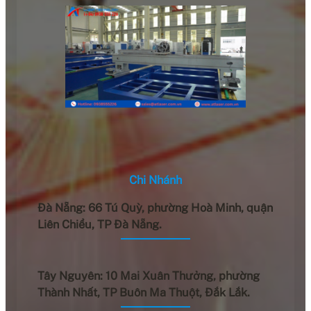
Chi Nhánh
Đà Nẵng: 66 Tú Quỳ, phường Hoà Minh, quận
Liên Chiểu, TP Đà Nẵng.
Tây Nguyên: 10 Mai Xuân Thưởng, phường
Thành Nhất, TP Buôn Ma Thuột, Đắk Lắk.