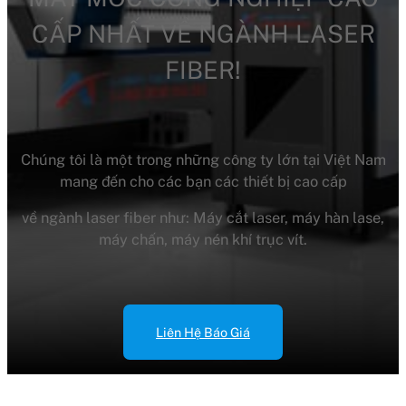
CẤP NHẤT VỀ NGÀNH LASER
FIBER!
Chúng tôi là một trong những công ty lớn tại Việt Nam
mang đến cho các bạn các thiết bị cao cấp
về ngành laser fiber như: Máy cắt laser, máy hàn lase,
máy chấn, máy nén khí trục vít.
Liên Hệ Báo Giá