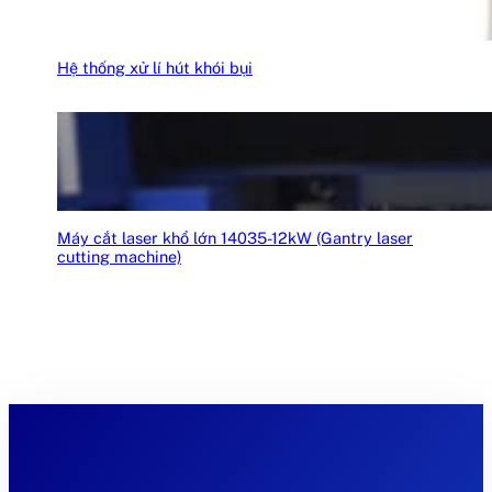
Hệ thống xử lí hút khói bụi
Máy cắt laser khổ lớn 14035-12kW (Gantry laser
cutting machine)