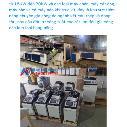
từ 1.5KW đến 30KW và các loại máy chấn, máy cắt ống,
máy hàn và cả máy nén khí trục vít. đây là khu vực tiềm
năng chuyên gia công ác ngành kết cấu thép và đóng
tàu, nhu cầu đầu tư công suất cao rất lớn đều gia công
các kím loại hạng nặng.