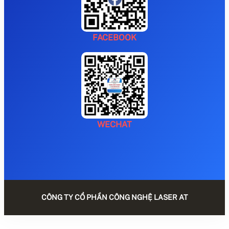
FACEBOOK
WECHAT
CÔNG TY CỔ PHẦN CÔNG NGHỆ LASER AT