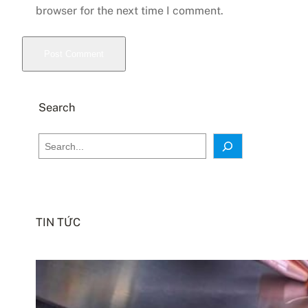
browser for the next time I comment.
Search
S
e
a
r
c
TIN TỨC
h