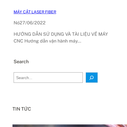
MÁY CẮT LASER FIBER
Nó
27/06/2022
HƯỚNG DẪN SỬ DỤNG VÀ TÀI LIỆU VỀ MÁY
CNC Hướng dẫn vận hành máy…
Search
S
e
a
r
c
TIN TỨC
h