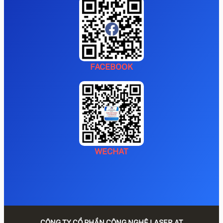
FACEBOOK
WECHAT
CÔNG TY CỔ PHẦN CÔNG NGHỆ LASER AT