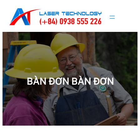
Skip
to
content
BÀN ĐƠN BÀN ĐƠN