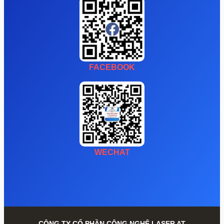
FACEBOOK
WECHAT
CÔNG TY CỔ PHẦN CÔNG NGHỆ LASER AT