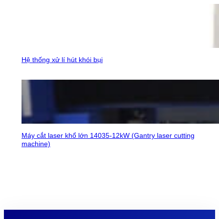
Hệ thống xử lí hút khói bụi
Máy cắt laser khổ lớn 14035-12kW (Gantry laser cutting
machine)