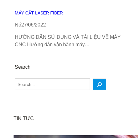
MÁY CẮT LASER FIBER
Nó
27/06/2022
HƯỚNG DẪN SỬ DỤNG VÀ TÀI LIỆU VỀ MÁY
CNC Hướng dẫn vận hành máy…
Search
S
e
a
r
c
TIN TỨC
h