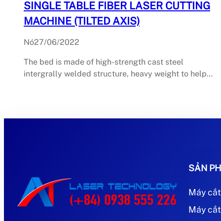
SINGLE TABLE FIBER LASER CUTTING
MACHINE (TILTED AXIS)
Nó
27/06/2022
The bed is made of high-strength cast steel
intergrally welded structure, heavy weight to help…
SẢN PH
Máy cắt
Máy cắt 