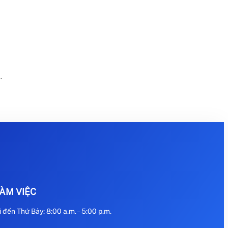
…
LÀM VIỆC
 đến Thứ Bảy: 8:00 a.m. – 5:00 p.m.