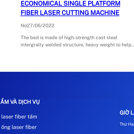
ECONOMICAL SINGLE PLATFORM
FIBER LASER CUTTING MACHINE
Nó
27/06/2022
The bed is made of high-strength cast steel
intergrally welded structure, heavy weight to help
ẨM VÀ DỊCH VỤ
GIỜ 
 laser fiber tấm
Thứ Hai
ống laser fiber