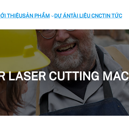
IỚI THIỆU
SẢN PHẨM
DỰ ÁN
TÀI LIỆU CNC
TIN TỨC
R LASER CUTTING MA