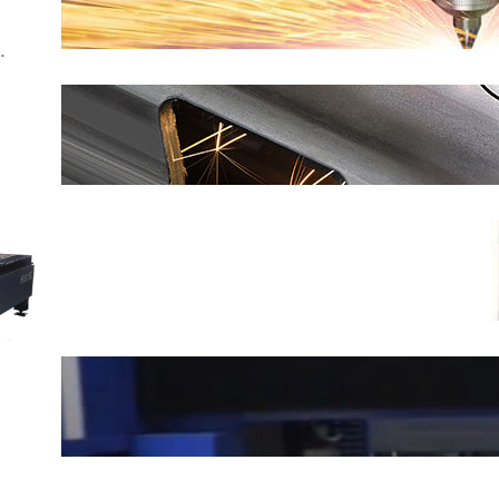
dẫn cơ bản
…
Máy cắt ống laser: Hướng dẫn
tối ưu
Hệ thống xử lí hút khói bụi
Máy cắt laser khổ lớn 14035-
12kW (Gantry laser cutting
machine)