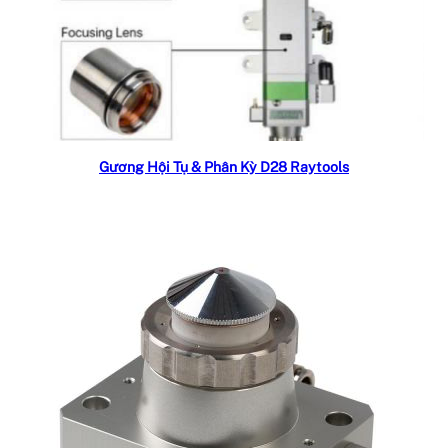
Read more
Gương Hội Tụ & Phân Kỳ D28 Raytools