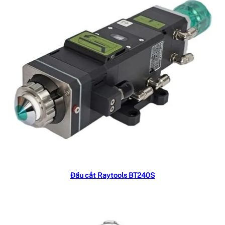
Read more
Đầu cắt Raytools BT240S