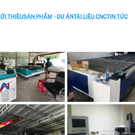
IỚI THIỆU
SẢN PHẨM
DỰ ÁN
TÀI LIỆU CNC
TIN TỨC