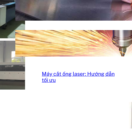
Máy hàn laser cầm tay: Hướng
dẫn cơ bản
Máy cắt laser kim loại: Hướng
dẫn cơ bản
Máy cắt ống laser: Hướng dẫn
tối ưu
Hệ thống xử lí hút khói bụi