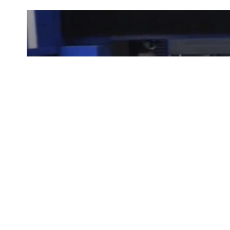
Máy cắt laser khổ lớn 14035-
12kW (Gantry laser cutting
machine)