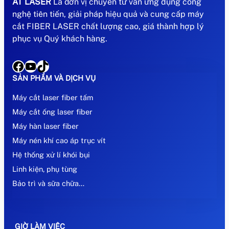
AT LASER
Là đơn vị chuyên tư vấn ứng dụng công
nghệ tiên tiến, giải pháp hiệu quả và cung cấp máy
cắt FIBER LASER chất lượng cao, giá thành hợp lý
phục vụ Quý khách hàng.
Facebook
YouTube
TikTok
SẢN PHẨM VÀ DỊCH VỤ
Máy cắt laser fiber tấm
Máy cắt ống laser fiber
Máy hàn laser fiber
Máy nén khí cao áp trục vít
Hệ thống xử lí khói bụi
Linh kiện, phụ tùng
Bảo trì và sữa chữa…
GIỜ LÀM VIỆC