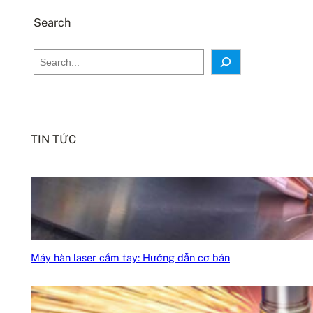
Search
S
e
a
r
c
TIN TỨC
h
Máy hàn laser cầm tay: Hướng dẫn cơ bản